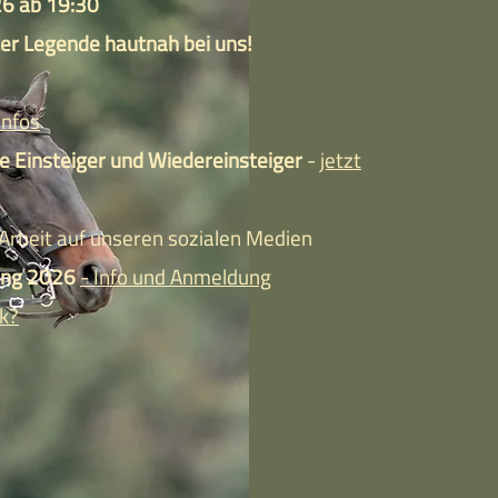
26 ab 19:30
ter Legende hautnah bei uns!
Infos
 Einsteiger und Wiedereinsteiger
-
jetzt
 Arbeit auf unseren sozialen Medien
dung 2026
- Info und Anmeldung
rk?