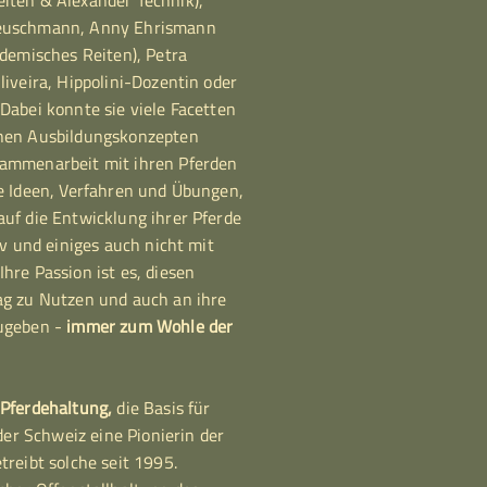
iten & Alexander Technik),
Heuschmann, Anny Ehrismann
ademisches Reiten), Petra
liveira, Hippolini-Dozentin oder
Dabei konnte sie viele Facetten
chen Ausbildungskonzepten
ammenarbeit mit ihren Pferden
e Ideen, Verfahren und Übungen,
uf die Entwicklung ihrer Pferde
iv und einiges auch nicht mit
hre Passion ist es, diesen
ag zu Nutzen und auch an ihre
zugeben -
immer zum Wohle der
 Pferdehaltung,
die Basis für
 der Schweiz eine Pionierin der
treibt solche seit 1995.