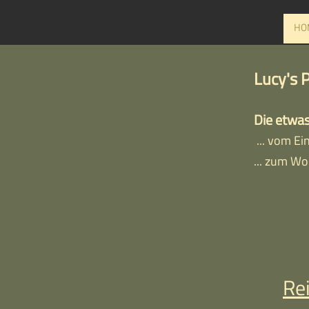
HO
Lucy's 
Die etwas
... vom Ei
... zum Wo
Re