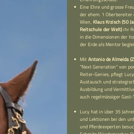
Eine Ehre und grosse Freud
der ehem. 1 Oberbereiter
Wien,
Klaus Krzisch (50 J
Reitschule der Welt)
ihr R
in die Dimensionen der h
der Erde als Mentor beglei
Mit
Antonio de Almeida (Z
"Next Generation" von po
Reiter-Genies, pflegt Luc
Austausch und strategisch
Ausbildung und Vermittlu
auch regelmässiger Gast-
Lucy hat in über 35 Jahr
und Lektionen bei den un
und Pferdeexperten besuch