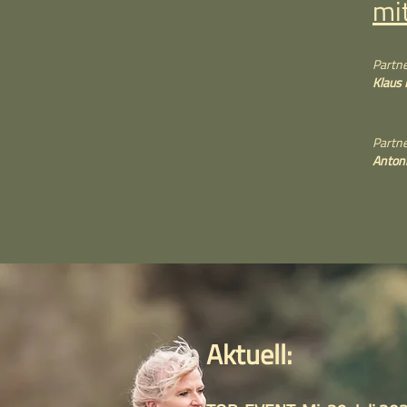
mi
Partne
Klaus
Partne
Antoni
Aktuell: