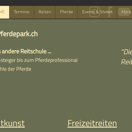
ME
Termine
Reiten
Pferde
Events & Shows
More.
Pferdepark.ch
"Di
 andere Reitschule ...
nsteiger bis zum Pferdeprofessional
Reit
hle der Pferde
itkunst
Freizeitreiten