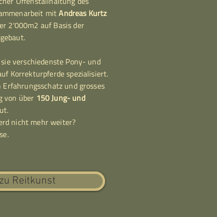
cher Offenstallhaltung des
sammenarbeit mit
Andreas Kurtz
er 2'000m2 auf Basis der
gebaut.
t sie verschiedenste Pony- und
uf Korrekturpferde spezialisiert.
en Erfahrungsschatz und grosses
g von über
150 Jung- und
ut.
rd nicht mehr weiter?
se.
zu Reitkunst