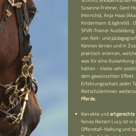
Schmitz (Akademisches Re
Susanne Frehner, Gerd 
(Hinrichs), Anja Haas (Ak
Kindermann (Légèreté) , O
SFVR-Trainer Ausbildung. 
von Reit- und pädagogis
Kennen lernen und in Zus
praktisch erlernen, welch
was für eine Auswirkung a
hatten - Vieles sehr posit
dem gewünschten Effekt. I
Erfahrungsschatz jeden T
ReitschülerInnen weiter
Pferde.
Korrekte und
artgerechte
feines Reiten! Lucy ist in
Offenstall-Haltung und be