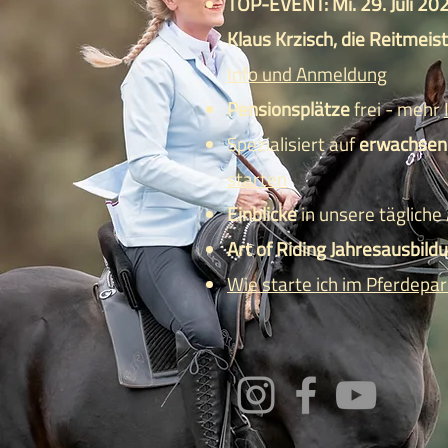
TOP-EVENT: Mi. 29. Juli 20
Klaus Krzisch, die Reitmeis
Info und Anmeldung
Pensionsplätze
frei - mehr
Spezialisiert auf
erwachsene
starten
Einblicke
in unsere tägliche
Art of Riding Jahresausbil
Wie starte ich im Pferdepa