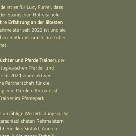
e ist es für Lucy Furrer, dass
 der Spanischen Hofreischule
ahre Erfahrung an der ältesten
eitmeister seit 2022 ist und sie
ohen Reitkunst und Schule über
tet.
üchter und Pferde Trainer),
der
rtugiesischen Pferde- und
y seit 2021 einen aktiven
e Partnerschaft für die
ng von Pferden. Antonio ist
Trainer im Pferdepark
en unzählige Weiterbildungskurse
terschiedlichsten Reitmeistern
t. Sie dies SinTakt, Andrea