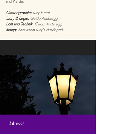
und Pferde.
Choreographie:
Lucy Furrer
Story & Regie:
Guido Anderegg
Licht und Technik
: Guido Anderegg
Riding:
Showteam Lucy's Pferdepark
Adresse