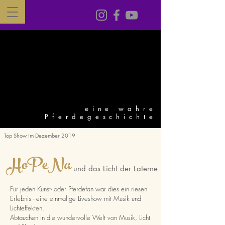
eine wahre
Pferdegeschichte
Top Show im Dezember 2019
HoPeNa
und das Licht der Laterne
Für jeden Kunst- oder Pferdefan war dies ein riesen
Erlebnis - eine einmalige Liveshow mit Musik und
Lichteffekten.
Abtauchen in die wundervolle Welt von Musik, Licht