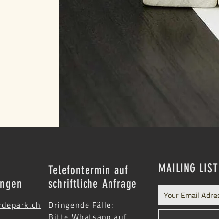
MAILING LIST
&
Telefontermin auf
ungen
schriftliche Anfrage
rdepark.ch
Dringende Fälle:
Bitte Whatsapp auf