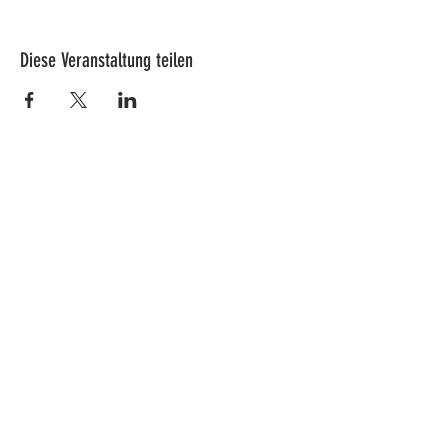
Diese Veranstaltung teilen
Adresse
Lucy's Pferdepark AG
Wenkhof
Riederenstrasse 4
8638 Goldingen
Fragen & Anmeldungen
info@pferdepark.ch
Telefontermin auf schriftliche Anfrage
Dringende Fälle:
Bitte Whatsapp auf