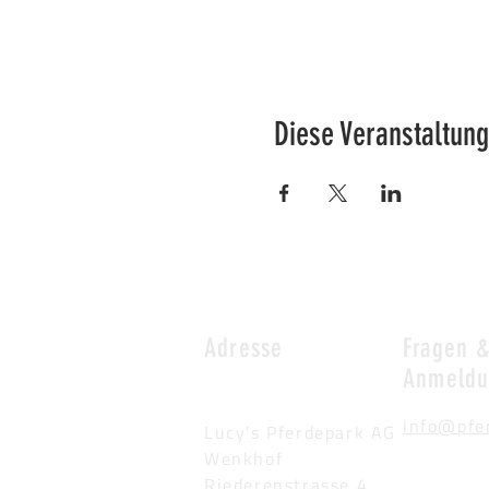
Diese Veranstaltung
Adresse
Fragen 
Anmeld
info@pfe
Lucy's Pferdepark AG
Wenkhof
Riederenstrasse 4