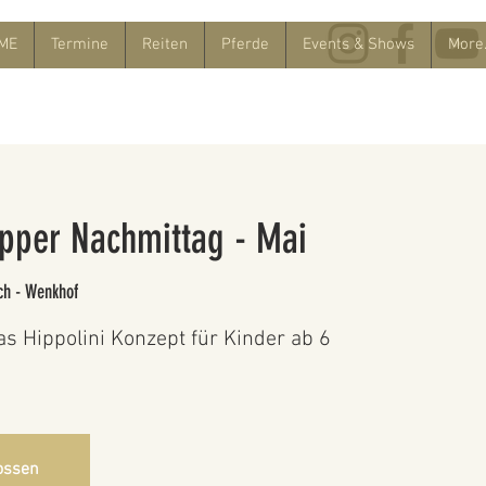
ME
Termine
Reiten
Pferde
Events & Shows
More.
upper Nachmittag - Mai
ch - Wenkhof
as Hippolini Konzept für Kinder ab 6
ossen