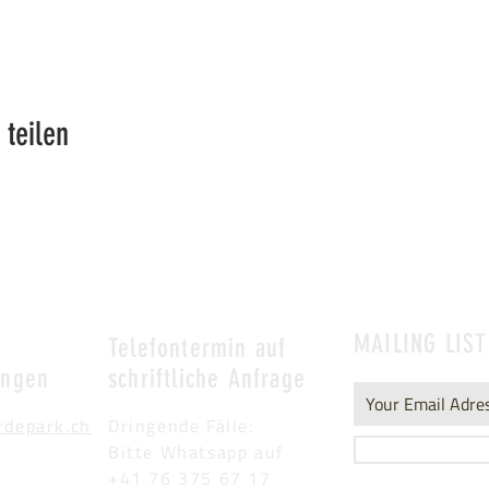
 teilen
MAILING LIST
&
Telefontermin auf
ungen
schriftliche Anfrage
rdepark.ch
Dringende Fälle:
Bitte Whatsapp auf
+41 76 375 67 17