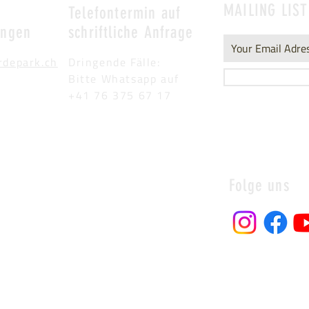
MAILING LIST
&
Telefontermin auf
ungen
schriftliche Anfrage
rdepark.ch
Dringende Fälle:
Bitte Whatsapp auf
+41 76 375 67 17
Folge uns