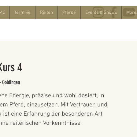
ME
Termine
Reiten
Pferde
Events & Shows
More.
Kurs 4
- Goldingen
ene Energie, präzise und wohl dosiert, in
m Pferd, einzusetzen. Mit Vertrauen und
n ist eine Erfahrung der besonderen Art
hne reiterischen Vorkenntnisse.