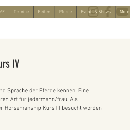
ME
Termine
Reiten
Pferde
Events & Shows
More.
rs IV
und Sprache der Pferde kennen. Eine
en Art für jedermann/frau. Als
der Horsemanship Kurs III besucht worden