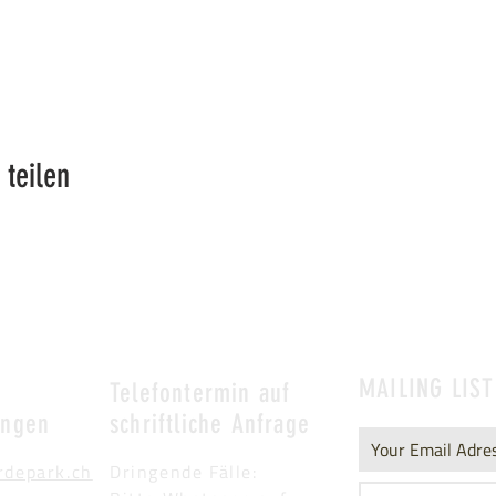
 teilen
MAILING LIST
&
Telefontermin auf
ungen
schriftliche Anfrage
rdepark.ch
Dringende Fälle: