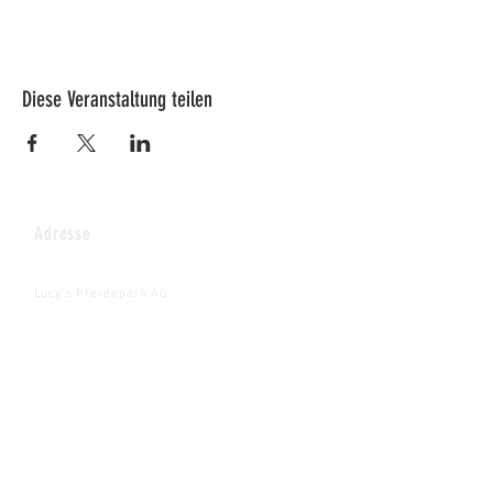
Diese Veranstaltung teilen
Adresse
Lucy's Pferdepark AG
Wenkhof
Riederenstrasse 4
8638 Goldingen
Fragen & Anmeldungen
info@pferdepark.ch
Telefontermin auf schriftliche Anfrage
Dringende Fälle: