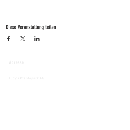
Diese Veranstaltung teilen
Adresse
Lucy's Pferdepark AG
Wenkhof
Riederenstrasse 4
8638 Goldingen
Fragen & Anmeldungen
info@pferdepark.ch
Telefontermin auf schriftliche Anfrage