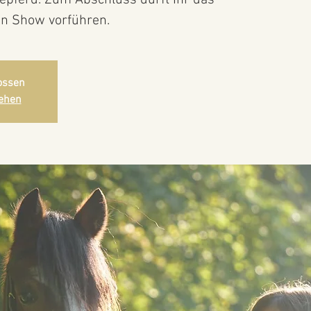
gepferd. Zum Abschluss dürft Ihr das
nen Show vorführen.
ossen
ehen