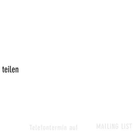
 teilen
MAILING LIST
&
Telefontermin auf