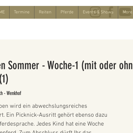
ME
Termine
Reiten
Pferde
Events & Shows
More.
ien Sommer - Woche-1 (mit oder oh
(1)
ch - Wenkhof
pen wird ein abwechslungsreiches
. Ein Picknick-Ausritt gehört ebenso dazu
ferdesprache. Jedes Kind hat eine Woche