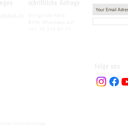
ungen
schriftliche Anfrage
rdepark.ch
Dringende Fälle:
Bitte Whatsapp auf
+41 76 375 67 17
Folge uns
Design Guido Anderegg)