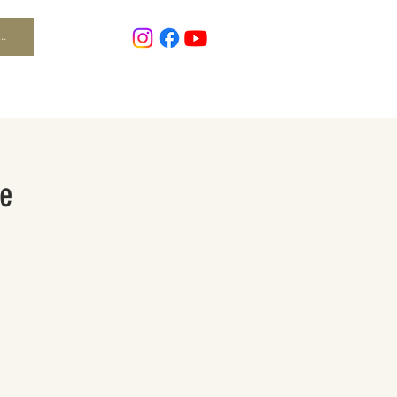
..
ne