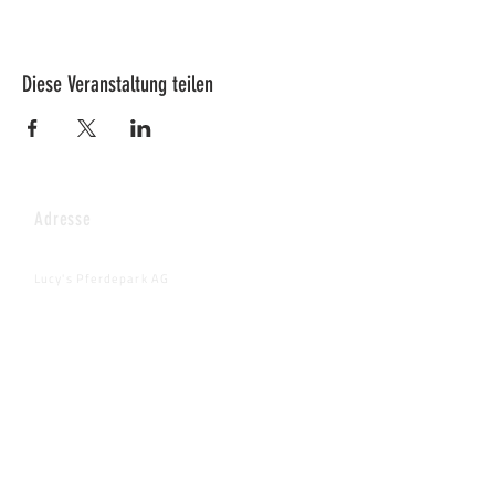
Wir freuen uns auf Euch.
Lucy mit Team und 40 Hüs
Diese Veranstaltung teilen
Adresse
Lucy's Pferdepark AG
Wenkhof
Riederenstrasse 4
8638 Goldingen
Fragen & Anmeldungen
info@pferdepark.ch
Telefontermin auf schriftliche Anfrage
Dringende Fälle: