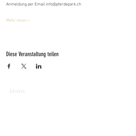
Anmeldung per Email info@pferdepark.ch
Mehr lesen >
Diese Veranstaltung teilen
Adresse
Lucy's Pferdepark AG
Wenkhof
Riederenstrasse 4
8638 Goldingen
Fragen & Anmeldungen