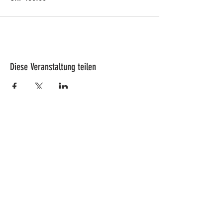
Diese Veranstaltung teilen
Adresse
Lucy's Pferdepark AG
Wenkhof
Riederenstrasse 4
8638 Goldingen
Fragen & Anmeldungen
info@pferdepark.ch