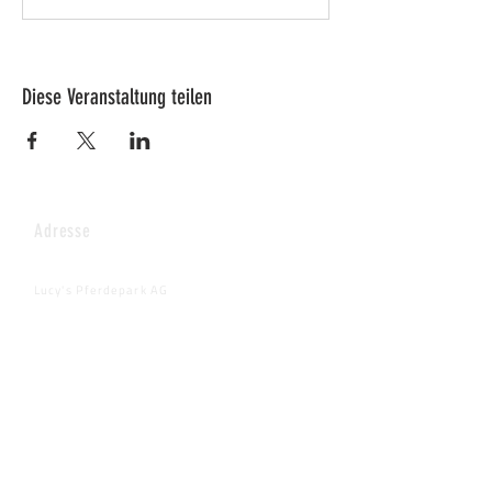
Diese Veranstaltung teilen
Adresse
Lucy's Pferdepark AG
Wenkhof
Riederenstrasse 4
8638 Goldingen
Fragen & Anmeldungen
info@pferdepark.ch
Telefontermin auf schriftliche Anfrage
Dringende Fälle: