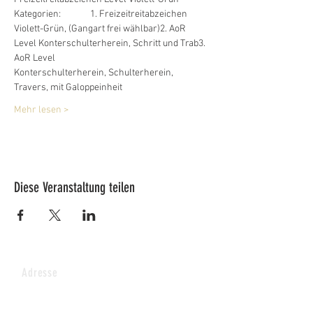
Kategorien:              1. Freizeitreitabzeichen 
Violett-Grün, (Gangart frei wählbar)2. AoR 
Level Konterschulterherein, Schritt und Trab3. 
AoR Level 					    
Konterschulterherein, Schulterherein, 
Travers, mit Galoppeinheit
Mehr lesen >
Diese Veranstaltung teilen
Adresse
Lucy's Pferdepark AG