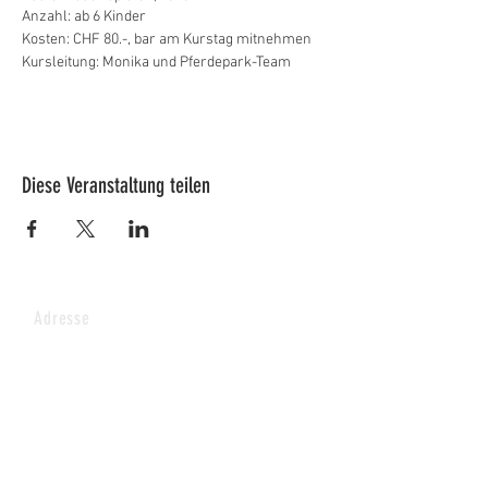
Anzahl: ab 6 Kinder
Kosten: CHF 80.-, bar am Kurstag mitnehmen
Kursleitung: Monika und Pferdepark-Team
Diese Veranstaltung teilen
Adresse
Lucy's Pferdepark AG
Wenkhof
Riederenstrasse 4
8638 Goldingen
Fragen & Anmeldungen