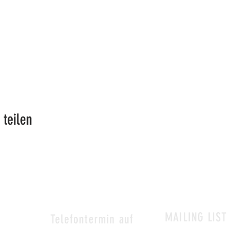
 teilen
MAILING LIST
&
Telefontermin auf