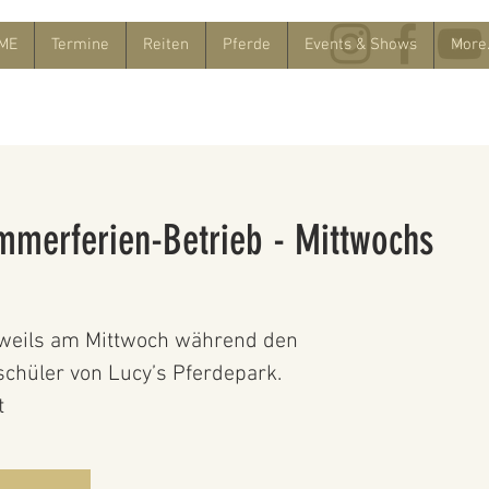
ME
Termine
Reiten
Pferde
Events & Shows
More.
mmerferien-Betrieb - Mittwochs
weils am Mittwoch während den
chüler von Lucy’s Pferdepark.
t