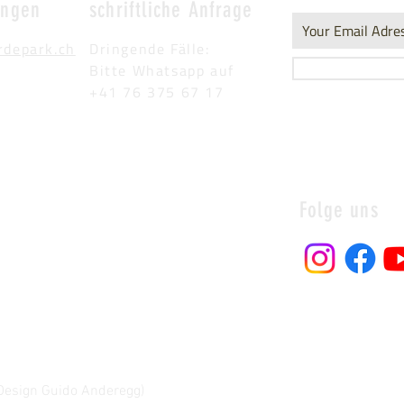
ungen
schriftliche Anfrage
rdepark.ch
Dringende Fälle:
Bitte Whatsapp auf
+41 76 375 67 17
Folge uns
Design Guido Anderegg)