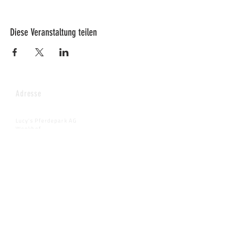
Diese Veranstaltung teilen
Adresse
Lucy's Pferdepark AG
Wenkhof
Riederenstrasse 4
8638 Goldingen
Fragen & Anmeldungen
info@pferdepark.ch
Telefontermin auf schriftliche Anfrage
Dringende Fälle:
Bitte Whatsapp auf