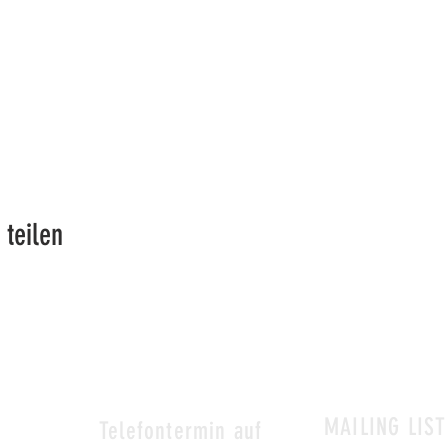
 teilen
MAILING LIST
&
Telefontermin auf