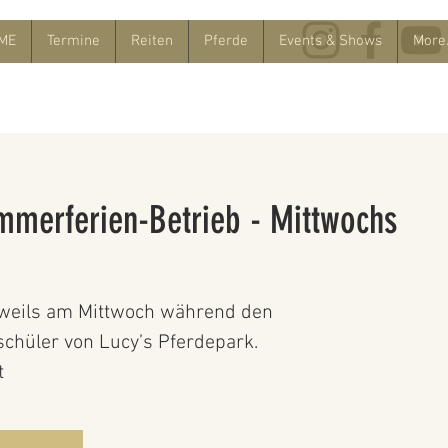
ME
Termine
Reiten
Pferde
Events & Shows
More.
mmerferien-Betrieb - Mittwochs
weils am Mittwoch während den
chüler von Lucy’s Pferdepark.
t