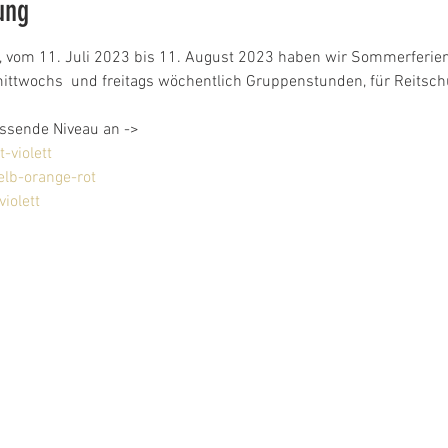
ung
vom 11. Juli 2023 bis 11. August 2023 haben wir Sommerferien
ittwochs  und freitags wöchentlich Gruppenstunden, für Reitschü
assende Niveau an ->
-violett
elb-orange-rot
iolett