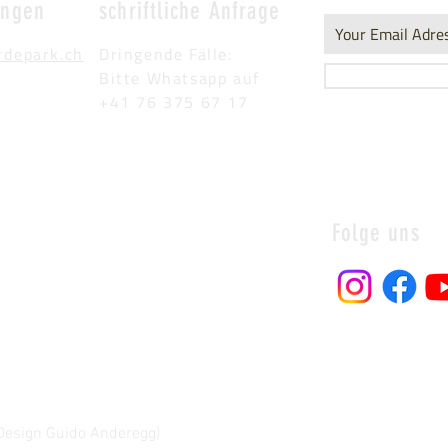
ungen
schriftliche Anfrage
rdepark.ch
Dringende Fälle:
Bitte Whatsapp auf
+41 76 375 67 17
Folge uns
Design Guido Anderegg)